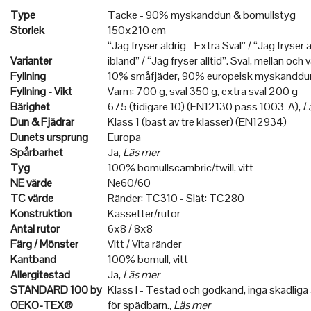
Type
Täcke - 90% myskanddun & bomullstyg
Storlek
150x210 cm
“Jag fryser aldrig - Extra Sval” / “Jag fryser a
Varianter
ibland” / “Jag fryser alltid”. Sval, mellan och 
Fyllning
10% småfjäder, 90% europeisk myskanddu
Fyllning - Vikt
Varm: 700 g, sval 350 g, extra sval 200 g
Bärighet
675 (tidigare 10) (EN12130 pass 1003-A),
L
Dun & Fjädrar
Klass 1 (bäst av tre klasser) (EN12934)
Dunets ursprung
Europa
Spårbarhet
Ja,
Läs mer
Tyg
100% bomullscambric/twill, vitt
NE värde
Ne60/60
TC värde
Ränder: TC310 - Slät: TC280
Konstruktion
Kassetter/rutor
Antal rutor
6x8 / 8x8
Färg / Mönster
Vitt / Vita ränder
Kantband
100% bomull, vitt
Allergitestad
Ja,
Läs mer
STANDARD 100 by
Klass I - Testad och godkänd, inga skadl
OEKO-TEX®
för spädbarn.,
Läs mer