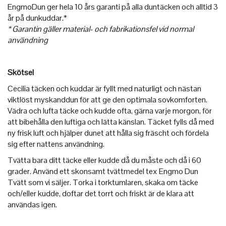
EngmoDun ger hela 10 års garanti på alla duntäcken och alltid 3
år på dunkuddar.*
* Garantin gäller material- och fabrikationsfel vid normal
användning
Skötsel
Cecilia täcken och kuddar är fyllt med naturligt och nästan
viktlöst myskanddun för att ge den optimala sovkomforten.
Vädra och lufta täcke och kudde ofta, gärna varje morgon, för
att bibehålla den luftiga och lätta känslan. Täcket fylls då med
ny frisk luft och hjälper dunet att hålla sig fräscht och fördela
sig efter nattens användning.
Tvätta bara ditt täcke eller kudde då du måste och då i 60
grader. Använd ett skonsamt tvättmedel tex Engmo Dun
Tvätt som vi säljer. Torka i torktumlaren, skaka om täcke
och/eller kudde, doftar det torrt och friskt är de klara att
användas igen.