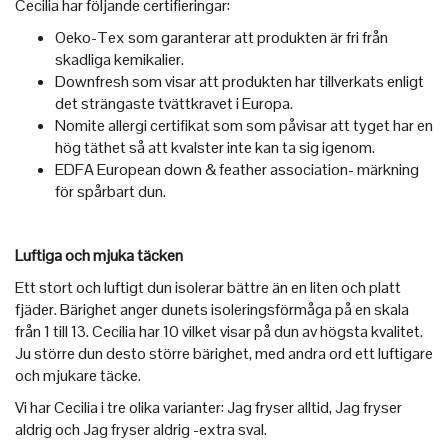
Cecilia har följande certifieringar:
Oeko-Tex som garanterar att produkten är fri från
skadliga kemikalier.
Downfresh som visar att produkten har tillverkats enligt
det strängaste tvättkravet i Europa.
Nomite allergi certifikat som som påvisar att tyget har en
hög täthet så att kvalster inte kan ta sig igenom.
EDFA European down & feather association- märkning
för spårbart dun.
Luftiga och mjuka täcken
Ett stort och luftigt dun isolerar bättre än en liten och platt
fjäder. Bärighet anger dunets isoleringsförmåga på en skala
från 1 till 13. Cecilia har 10 vilket visar på dun av högsta kvalitet.
Ju större dun desto större bärighet, med andra ord ett luftigare
och mjukare täcke.
Vi har Cecilia i tre olika varianter: Jag fryser alltid, Jag fryser
aldrig och Jag fryser aldrig -extra sval.