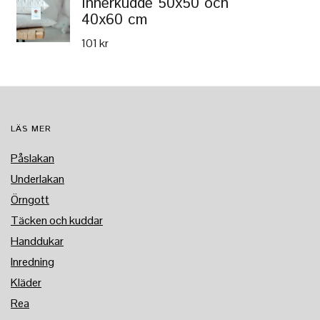
Innerkudde 50x50 och
40x60 cm
101 kr
LÄS MER
Påslakan
Underlakan
Örngott
Täcken och kuddar
Handdukar
Inredning
Kläder
Rea