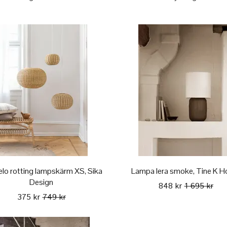
lo rotting lampskärm XS, Sika
Lampa lera smoke, Tine K 
Design
848 kr
1 695 kr
375 kr
749 kr