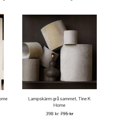
Home
Lampskärm grå sammet, Tine K
Home
398 kr
795 kr