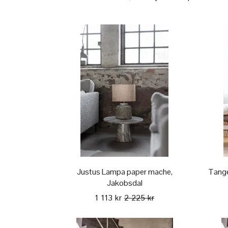
Justus Lampa paper mache,
Tange
Jakobsdal
1 113 kr
2 225 kr