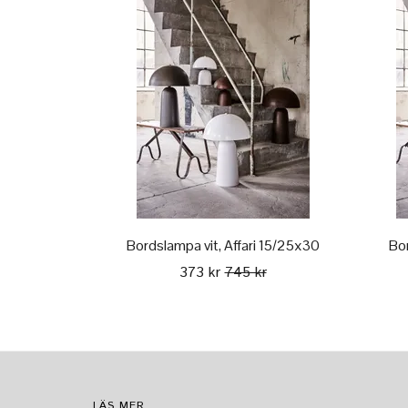
Bordslampa vit, Affari 15/25x30
Bor
373 kr
745 kr
LÄS MER