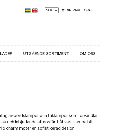
DIN VARUKORG
LÄDER
UTGÅENDE SORTIMENT
OM OSS
amling av bordslampor och taklampor som förvandlar
isk och inbjudande atmosfär. Låt varje lampa bli
urlig charm möter en sofistikerad design.