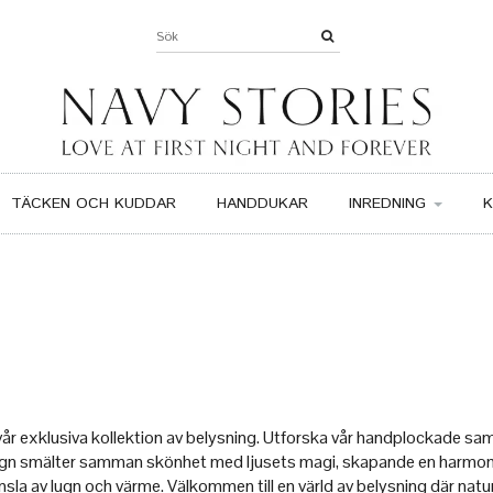
TÄCKEN OCH KUDDAR
HANDDUKAR
INREDNING
K
år exklusiva kollektion av belysning. Utforska vår handplockade s
 design smälter samman skönhet med ljusets magi, skapande en harmon
känsla av lugn och värme. Välkommen till en värld av belysning där nat