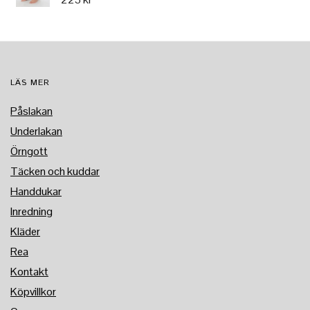
LÄS MER
Påslakan
Underlakan
Örngott
Täcken och kuddar
Handdukar
Inredning
Kläder
Rea
Kontakt
Köpvillkor