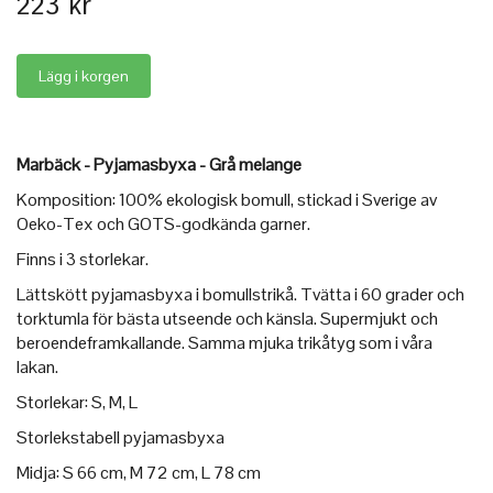
223 kr
Marbäck - Pyjamasbyxa - Grå melange
Komposition: 100% ekologisk bomull, stickad i Sverige av
Oeko-Tex och GOTS-godkända garner.
Finns i 3 storlekar.
Lättskött pyjamasbyxa i bomullstrikå. Tvätta i 60 grader och
torktumla för bästa utseende och känsla. Supermjukt och
beroendeframkallande. Samma mjuka trikåtyg som i våra
lakan.
Storlekar: S, M, L
Storlekstabell pyjamasbyxa
Midja: S 66 cm, M 72 cm, L 78 cm