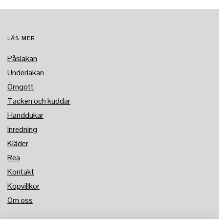
LÄS MER
Påslakan
Underlakan
Örngott
Täcken och kuddar
Handdukar
Inredning
Kläder
Rea
Kontakt
Köpvillkor
Om oss