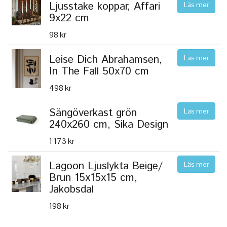
Ljusstake koppar, Affari
Läs mer
9x22 cm
98 kr
Leise Dich Abrahamsen,
Läs mer
In The Fall 50x70 cm
498 kr
Sängöverkast grön
Läs mer
240x260 cm, Sika Design
1 173 kr
Lagoon Ljuslykta Beige/
Läs mer
Brun 15x15x15 cm,
Jakobsdal
198 kr