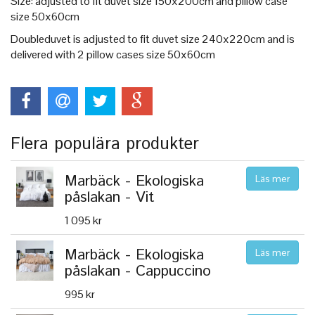
Size: adjusted to fit duvet size 150x200cm and pillow case
size 50x60cm
Doubleduvet is adjusted to fit duvet size 240x220cm and is
delivered with 2 pillow cases size 50x60cm
Flera populära produkter
Marbäck - Ekologiska
Läs mer
påslakan - Vit
1 095 kr
Marbäck - Ekologiska
Läs mer
påslakan - Cappuccino
995 kr