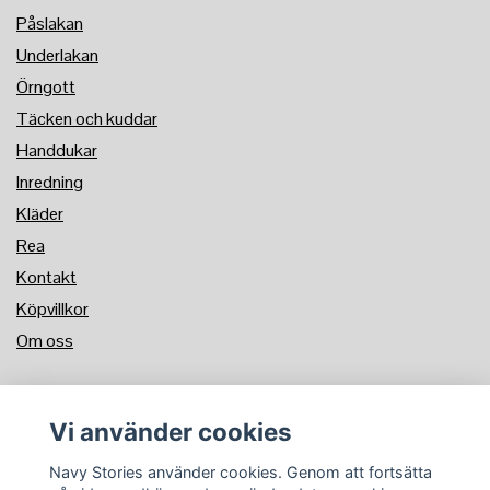
Påslakan
Underlakan
Örngott
Täcken och kuddar
Handdukar
Inredning
Kläder
Rea
Kontakt
Köpvillkor
Om oss
BETALSÄTT
Vi använder cookies
Navy Stories använder cookies. Genom att fortsätta