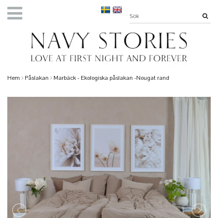
Hem
Påslakan
Marbäck - Ekologiska påslakan -Nougat rand