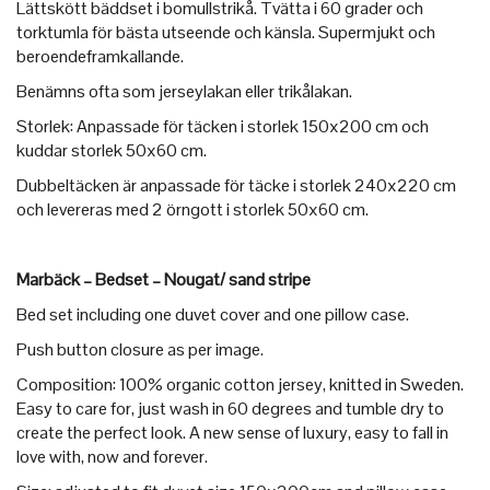
Lättskött bäddset i bomullstrikå. Tvätta i 60 grader och
torktumla för bästa utseende och känsla. Supermjukt och
beroendeframkallande.
Benämns ofta som jerseylakan eller trikålakan.
Storlek: Anpassade för täcken i storlek 150x200 cm och
kuddar storlek 50x60 cm.
Dubbeltäcken är anpassade för täcke i storlek 240x220 cm
och levereras med 2 örngott i storlek 50x60 cm.
Marbäck – Bedset – Nougat/ sand stripe
Bed set including one duvet cover and one pillow case.
Push button closure as per image.
Composition: 100% organic cotton jersey, knitted in Sweden.
Easy to care for, just wash in 60 degrees and tumble dry to
create the perfect look. A new sense of luxury, easy to fall in
love with, now and forever.