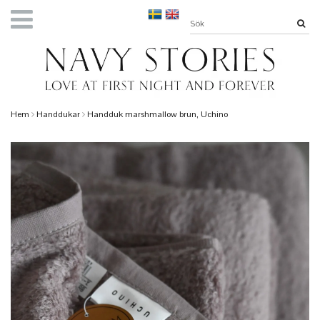
Hem
Handdukar
Handduk marshmallow brun, Uchino