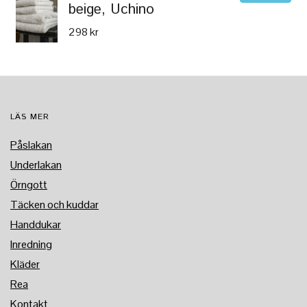
beige, Uchino
298 kr
LÄS MER
Påslakan
Underlakan
Örngott
Täcken och kuddar
Handdukar
Inredning
Kläder
Rea
Kontakt