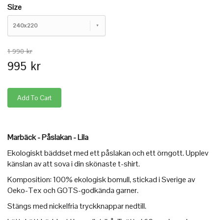
Size
240x220
1 990 kr
995 kr
Marbäck - Påslakan - Lila
Ekologiskt bäddset med ett påslakan och ett örngott. Upplev
känslan av att sova i din skönaste t-shirt.
Komposition: 100% ekologisk bomull, stickad i Sverige av
Oeko-Tex och GOTS-godkända garner.
Stängs med nickelfria tryckknappar nedtill.