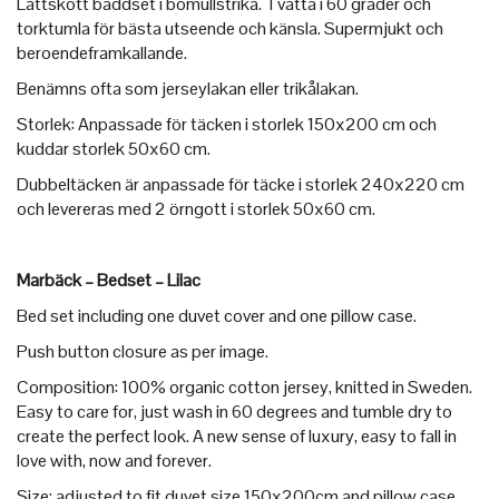
Lättskött bäddset i bomullstrikå. Tvätta i 60 grader och
torktumla för bästa utseende och känsla. Supermjukt och
beroendeframkallande.
Benämns ofta som jerseylakan eller trikålakan.
Storlek: Anpassade för täcken i storlek 150x200 cm och
kuddar storlek 50x60 cm.
Dubbeltäcken är anpassade för täcke i storlek 240x220 cm
och levereras med 2 örngott i storlek 50x60 cm.
Marbäck – Bedset – Lilac
Bed set including one duvet cover and one pillow case.
Push button closure as per image.
Composition: 100% organic cotton jersey, knitted in Sweden.
Easy to care for, just wash in 60 degrees and tumble dry to
create the perfect look. A new sense of luxury, easy to fall in
love with, now and forever.
Size: adjusted to fit duvet size 150x200cm and pillow case