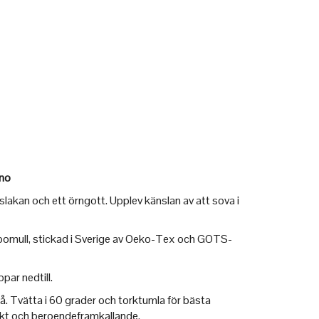
ino
akan och ett örngott. Upplev känslan av att sova i
omull, stickad i Sverige av Oeko-Tex och GOTS-
par nedtill.
å. Tvätta i 60 grader och torktumla för bästa
kt och beroendeframkallande.