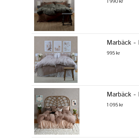
1 990 kr
Marbäck - E
995 kr
Marbäck - 
1 095 kr