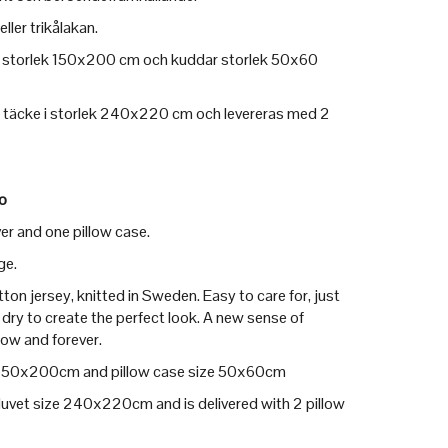
ler trikålakan.
 i storlek 150x200 cm och kuddar storlek 50x60
 täcke i storlek 240x220 cm och levereras med 2
o
er and one pillow case.
ge.
n jersey, knitted in Sweden. Easy to care for, just
dry to create the perfect look. A new sense of
 now and forever.
ize 150x200cm and pillow case size 50x60cm
 duvet size 240x220cm and is delivered with 2 pillow