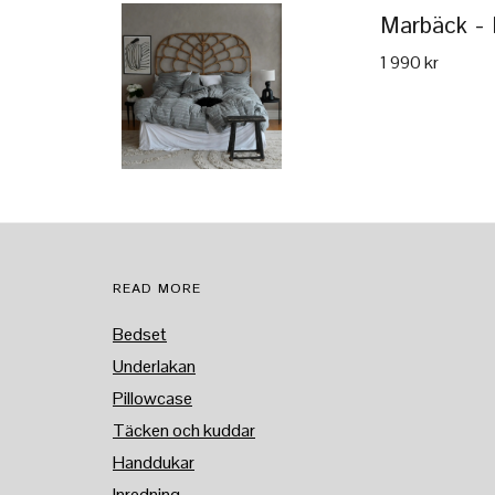
Marbäck - 
1 990 kr
READ MORE
Bedset
Underlakan
Pillowcase
Täcken och kuddar
Handdukar
Inredning