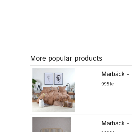
More popular products
Marbäck - 
995 kr
Marbäck - 