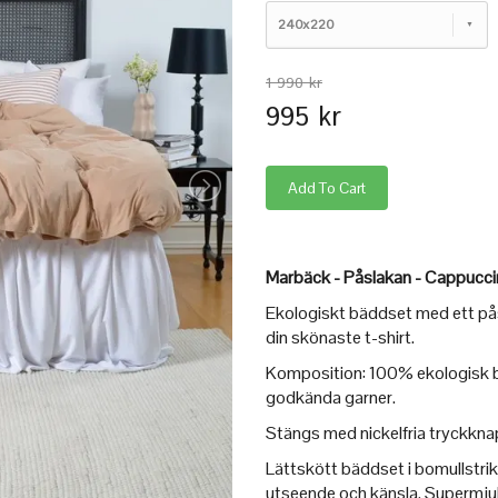
240x220
1 990 kr
995 kr
Marbäck - Påslakan - Cappucc
Ekologiskt bäddset med ett påsl
din skönaste t-shirt.
Komposition: 100% ekologisk b
godkända garner.
Stängs med nickelfria tryckknap
Lättskött bäddset i bomullstrik
utseende och känsla. Supermju