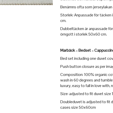
Benämns ofta som jerseylakan el
Storlek: Anpassade för täcken
cm.
Dubbeltäcken är anpassade för
örngott i storlek 50x60 cm.
Marbäck – Bedset – Cappuccin
Bed set including one duvet cov
Push button closure as per ima
Composition: 100% organic cotto
wash in 60 degrees and tumble 
luxury, easy to fall in love with,
Size: adjusted to fit duvet s
Doubleduvet is adjusted to fit
cases size 50x60cm