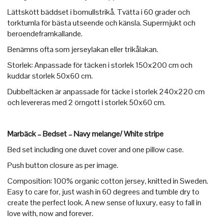
Lättskött bäddset i bomullstrikå. Tvätta i 60 grader och
torktumla för bästa utseende och känsla. Supermjukt och
beroendeframkallande.
Benämns ofta som jerseylakan eller trikålakan.
Storlek: Anpassade för täcken i storlek 150x200 cm och
kuddar storlek 50x60 cm.
Dubbeltäcken är anpassade för täcke i storlek 240x220 cm
och levereras med 2 örngott i storlek 50x60 cm.
Marbäck – Bedset – Navy melange/ White stripe
Bed set including one duvet cover and one pillow case.
Push button closure as per image.
Composition: 100% organic cotton jersey, knitted in Sweden.
Easy to care for, just wash in 60 degrees and tumble dry to
create the perfect look. A new sense of luxury, easy to fall in
love with, now and forever.